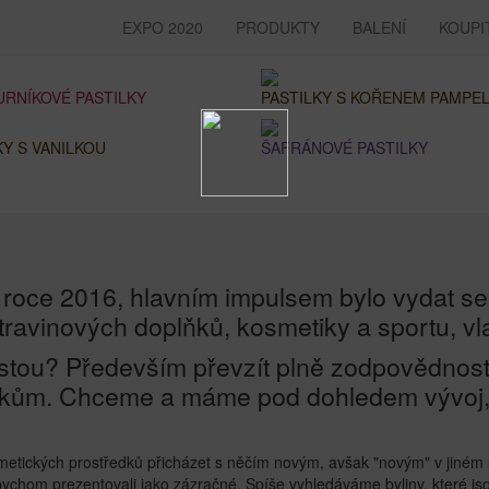
EXPO 2020
PRODUKTY
BALENÍ
KOUPI
RNÍKOVÉ PASTILKY
PASTILKY S KOŘENEM PAMPEL
KY S VANILKOU
ŠAFRÁNOVÉ PASTILKY
 roce 2016, hlavním impulsem bylo vydat se
ravinových doplňků, kosmetiky a sportu, vla
estou? Především převzít plně zodpovědnost 
ům. Chceme a máme pod dohledem vývoj, vý
metických prostředků přicházet s něčím novým, avšak "novým" v jiném 
 bychom prezentovali jako zázračné. Spíše vyhledáváme byliny, které j