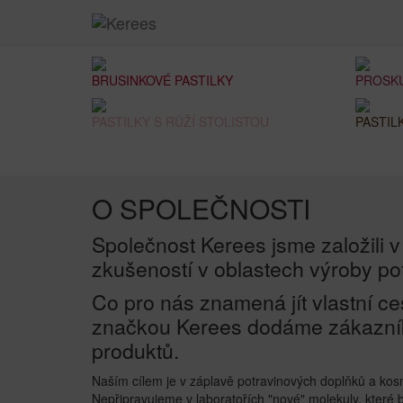
PRODUKTY
BRUSINKOVÉ PASTILKY
PROSKU
PASTILKY S RŮŽÍ STOLISTOU
PASTIL
O SPOLEČNOSTI
Společnost Kerees jsme založili v
zkušeností v oblastech výroby pot
Co pro nás znamená jít vlastní c
značkou Kerees dodáme zákazník
produktů.
Naším cílem je v záplavě potravinových doplňků a kos
Nepřipravujeme v laboratořích "nové" molekuly, které