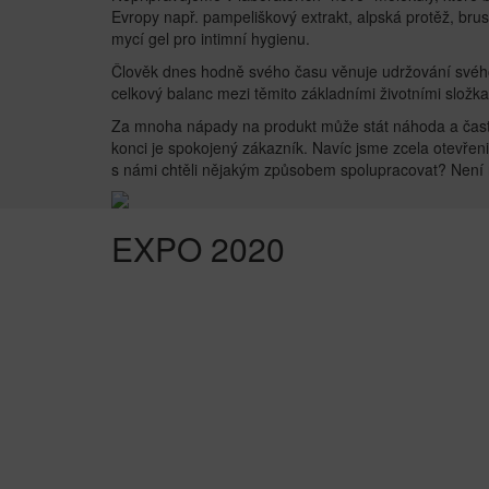
Evropy např. pampeliškový extrakt, alpská protěž, br
mycí gel pro intimní hygienu.
Člověk dnes hodně svého času věnuje udržování svého z
celkový balanc mezi těmito základními životními složk
Za mnoha nápady na produkt může stát náhoda a často to
konci je spokojený zákazník. Navíc jsme zcela otevře
s námi chtěli nějakým způsobem spolupracovat? Není 
EXPO 2020