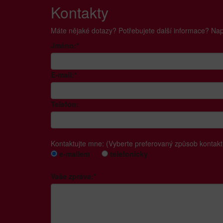
Kontakty
Máte nějaké dotazy? Potřebujete další informace? Na
Jméno:*
E-mail:*
Telefon:
Kontaktujte mne: (Vyberte preferovaný způsob kontakt
e-mailem
telefonicky
Vaše zpráva:*