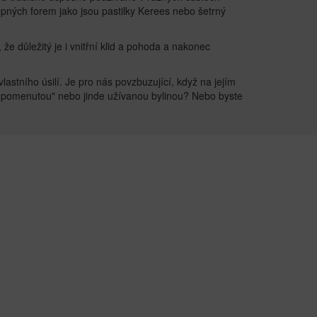
pných forem jako jsou pastilky Kerees nebo šetrný
e důležitý je i vnitřní klid a pohoda a nakonec
astního úsilí. Je pro nás povzbuzující, když na jejím
ozapomenutou" nebo jinde užívanou bylinou? Nebo byste