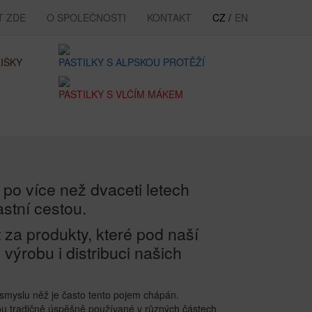
T ZDE
O SPOLEČNOSTI
KONTAKT
CZ /
EN
IŠKY
PASTILKY S ALPSKOU PROTĚŽÍ
PASTILKY S VLČÍM MÁKEM
 po více než dvaceti letech
stní cestou.
za produkty, které pod naší
robu i distribuci našich
smyslu něž je často tento pojem chápán.
sou tradičně úspěšně používané v různých částech