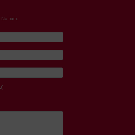
pište nám.
u)