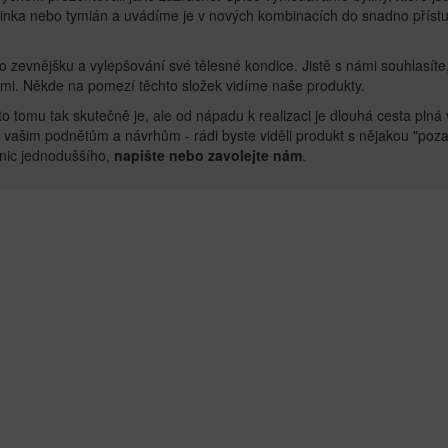
usinka nebo tymián a uvádíme je v nových kombinacích do snadno přístu
evnějšku a vylepšování své tělesné kondice. Jistě s námi souhlasíte, ž
ami. Někde na pomezí těchto složek vidíme naše produkty.
mu tak skutečně je, ale od nápadu k realizaci je dlouhá cesta plná vl
ni vašim podnětům a návrhům - rádi byste viděli produkt s nějakou "p
nic jednoduššího,
napište nebo zavolejte nám
.